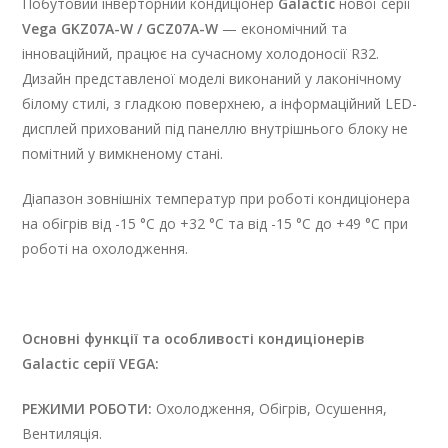
Побутовий інверторний кондиціонер
Galactic
нової серії
Vega GKZ07A-W / GCZ07A-W
— економічний та
інноваційний, працює на сучасному холодоносії R32.
Дизайн представленої моделі виконаний у лаконічному
білому стилі, з гладкою поверхнею, а інформаційний LED-
дисплей прихований під панеллю внутрішнього блоку не
помітний у вимкненому стані.
Діапазон зовнішніх температур при роботі кондиціонера
на обігрів від -15 °C до +32 °C та від -15 °C до +49 °C при
роботі на охолодження.
Основні функції та особливості кондиціонерів
Galactic серії VEGA:
РЕЖИМИ РОБОТИ:
Охолодження, Обігрів, Осушення,
Вентиляція.