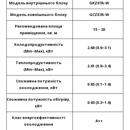
Модель внутрішнього блоку
GKZ07A-W
Модель зовнішнього блоку
GCZ07A-W
Рекомендована площа
15 – 20
приміщення, кв. м
Холодопродуктивність
2.60 (0.6~3.1)
(Міn~Мах), кВт
Теплопродуктивність
2.61 (0.8~3.4)
(Міn~Мах), кВт
Споживна потужність
0.85 (0.1~1.6)
охолодження, кВт
Споживна потужність обігріву,
0.63 (0.3~1.6)
кВт
Клас енергоефективності
A++
охолодження