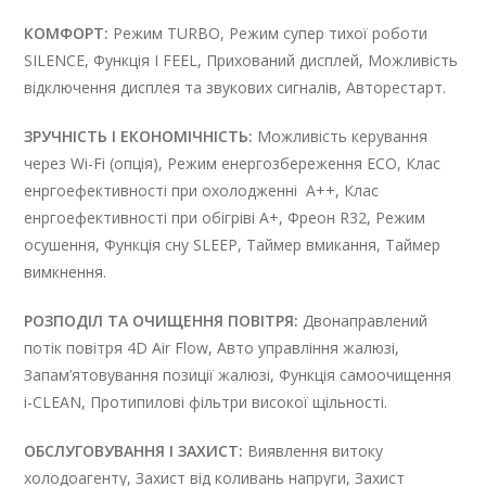
КОМФОРТ:
Режим TURBO, Режим супер тихої роботи
SILENCE, Функція I FEEL, Прихований дисплей, Можливість
відключення дисплея та звукових сигналів, Авторестарт.
ЗРУЧНІСТЬ І ЕКОНОМІЧНІСТЬ:
Можливість керування
через Wi-Fi (опція), Режим енергозбереження ECO, Клас
енргоефективності при охолодженні А++, Клас
енргоефективності при обігріві А+, Фреон R32, Режим
осушення, Функція сну SLEEP, Таймер вмикання, Таймер
вимкнення.
РОЗПОДІЛ ТА ОЧИЩЕННЯ ПОВІТРЯ:
Двонаправлений
потік повітря 4D Air Flow, Авто управління жалюзі,
Запам’ятовування позиції жалюзі, Функція самоочищення
i-CLEAN, Протипилові фільтри високої щільності.
ОБСЛУГОВУВАННЯ І ЗАХИСТ:
Виявлення витоку
холодоагенту, Захист від коливань напруги, Захист