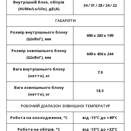
Внутрішній блок, обігрів
34 / 31 / 28 / 24 / 22
(Hi/Me/Lo/Ulo), дБ(А)
ГАБАРИТИ
Розмір внутрішнього блоку
690 x 283 x 199
(ШхВхГ), мм
Розмір зовнішнього блоку
649 x 456 x 244
(ШхВхГ), мм
Вага внутрішнього блоку
7.0
(нетто), кг
Вага зовнішнього блоку
18.5
(нетто), кг
РОБОЧИЙ ДІАПАЗОН ЗОВНІШНІХ ТЕМПЕРАТУР
Робота на охолодження, °С
від -15°C до +49°C
Робота на обігрів, °С
від -15°C до +32°C