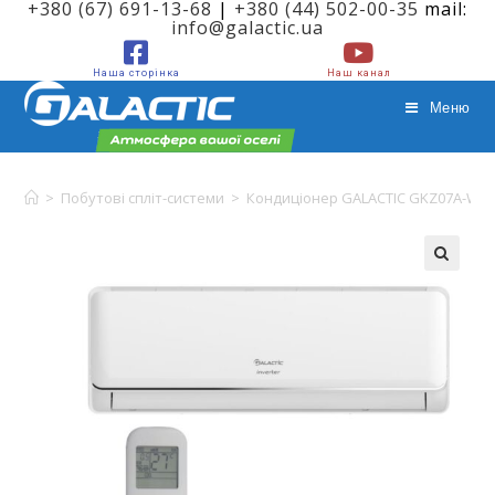
+380 (67) 691-13-68
|
+380 (44) 502-00-35
mail:
info@galactic.ua
Наша сторінка
Наш канал
Меню
Кондиціонер GALACTIC GKZ07A-W / GCZ07A-
>
Побутові спліт-системи
>
Кондиціонер GALACTIC GKZ07A-W /
W Vega