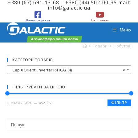
+380 (67) 691-13-68
|
+380 (44) 502-00-35
mail:
info@galactic.ua
Наша сторінка
Наш канал
Меню
>
Товари
>
Побутові сп
Серія Orient (inverter R410A)
КАТЕГОРІЇ ТОВАРІВ
Серія Orient (inverter R410A) (4)
×
ФІЛЬТРУВАТИ ЗА ЦІНОЮ
ФІЛЬТР
ЦІНА:
₴20,620
—
₴52,250