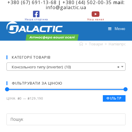
+380 (67) 691-13-68
|
+380 (44) 502-00-35
mail:
info@galactic.ua
Наша сторінка
Наш канал
Меню
>
Товари
>
Напівпромис
Консольного типу (inverter)
КАТЕГОРІЇ ТОВАРІВ
Консольного типу (inverter) (10)
×
ФІЛЬТРУВАТИ ЗА ЦІНОЮ
ФІЛЬТР
ЦІНА:
₴0
—
₴129,190